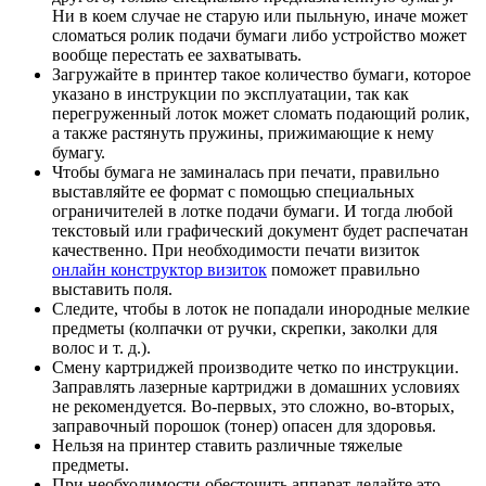
Ни в коем случае не старую или пыльную, иначе может
сломаться ролик подачи бумаги либо устройство может
вообще перестать ее захватывать.
Загружайте в принтер такое количество бумаги, которое
указано в инструкции по эксплуатации, так как
перегруженный лоток может сломать подающий ролик,
а также растянуть пружины, прижимающие к нему
бумагу.
Чтобы бумага не заминалась при печати, правильно
выставляйте ее формат с помощью специальных
ограничителей в лотке подачи бумаги. И тогда любой
текстовый или графический документ будет распечатан
качественно. При необходимости печати визиток
онлайн конструктор визиток
поможет правильно
выставить поля.
Следите, чтобы в лоток не попадали инородные мелкие
предметы (колпачки от ручки, скрепки, заколки для
волос и т. д.).
Смену картриджей производите четко по инструкции.
Заправлять лазерные картриджи в домашних условиях
не рекомендуется. Во-первых, это сложно, во-вторых,
заправочный порошок (тонер) опасен для здоровья.
Нельзя на принтер ставить различные тяжелые
предметы.
При необходимости обесточить аппарат делайте это