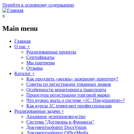
Перейти к основному содержанию
x
Main menu
Главная
О нас
+
Реализованные проекты
Сертификаты
Мы партнеры
Отзывы
Каталог
+
Как продлить «жизнь» лазерному принтеру?
Советы по регистрации товарных знаков
Особенности мониторинга транспорта
Процедура регистрации торговой марки
Что нужно знать о системе «1С: Предприятие»?
Как курсы 1С помогают профессионалам
Реализованные задачи
+
Архивное делопроизводство
Система "Договоры и Финансы"
Документооборот DocsVision
Документооборот OfficeMedia