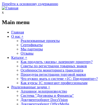
Перейти к основному содержанию
x
Main menu
Главная
О нас
+
Реализованные проекты
Сертификаты
Мы партнеры
Отзывы
Каталог
+
Как продлить «жизнь» лазерному принтеру?
Советы по регистрации товарных знаков
Особенности мониторинга транспорта
Процедура регистрации торговой марки
Что нужно знать о системе «1С: Предприятие»?
Как курсы 1С помогают профессионалам
Реализованные задачи
+
Архивное делопроизводство
Система "Договоры и Финансы"
Документооборот DocsVision
Документооборот OfficeMedia