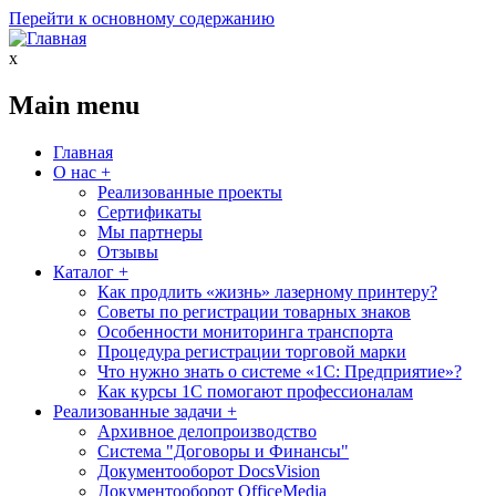
Перейти к основному содержанию
x
Main menu
Главная
О нас
+
Реализованные проекты
Сертификаты
Мы партнеры
Отзывы
Каталог
+
Как продлить «жизнь» лазерному принтеру?
Советы по регистрации товарных знаков
Особенности мониторинга транспорта
Процедура регистрации торговой марки
Что нужно знать о системе «1С: Предприятие»?
Как курсы 1С помогают профессионалам
Реализованные задачи
+
Архивное делопроизводство
Система "Договоры и Финансы"
Документооборот DocsVision
Документооборот OfficeMedia